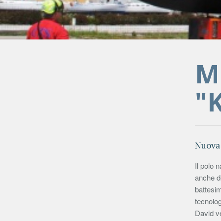
M
"
Nuova 
Il polo 
anche de
battesim
tecnolog
David ve