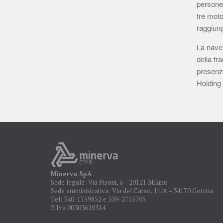
persone 
tre moto
raggiung
La nave 
della tr
presenz
Holding 
Minerva SpA
Sede legale: Via Pisoni, 6 – 20121 Milano
Sede amministrativa: Via del Carso, 11/A – 34170 Gorizia
Tel: 340-1759852 e 339-2715705
P. Iva 00303620314