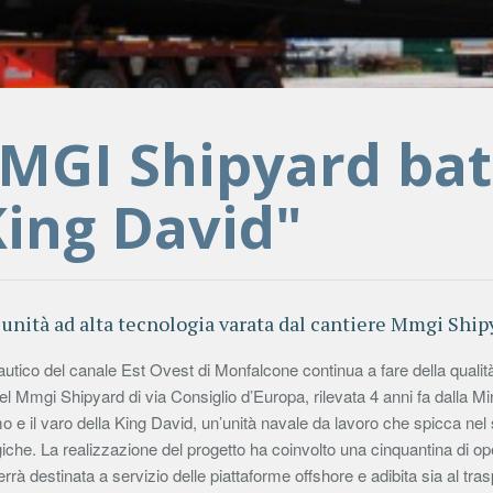
MGI Shipyard batt
King David"
unità ad alta tecnologia varata dal cantiere Mmgi Ship
nautico del canale Est Ovest di Monfalcone continua a fare della qualità
l Mmgi Shipyard di via Consiglio d’Europa, rilevata 4 anni fa dalla Mi
o e il varo della King David, un’unità navale da lavoro che spicca nel s
iche. La realizzazione del progetto ha coinvolto una cinquantina di oper
rrà destinata a servizio delle piattaforme offshore e adibita sia al tras