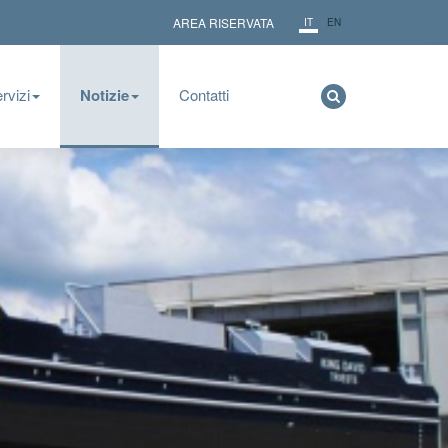
AREA RISERVATA
IT
EN
rvizi
Notizie
Contatti